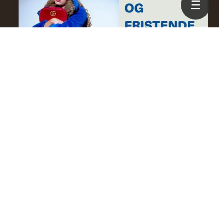
Derfor bør du droppe
OL-feber og fristende
Temu
skitøy
Opplysning | Helseskadelig |
Forbrukermakt | Gjenbruk og
Miljøskadelig | Superfast
opplysning | Materialguide
fashion | fast fashion |
Påvirkning
Om oss
Personvern