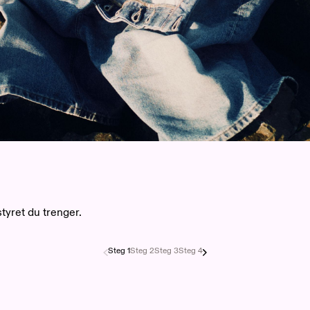
tyret du trenger.
Steg
1
Steg
2
Steg
3
Steg
4