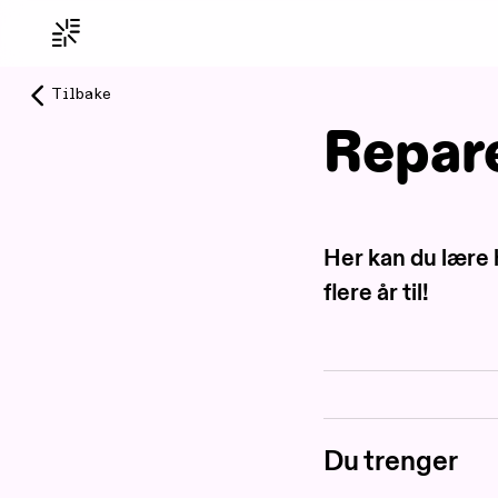
Tilbake
Repare
Her kan du lære h
flere år til!
Du trenger