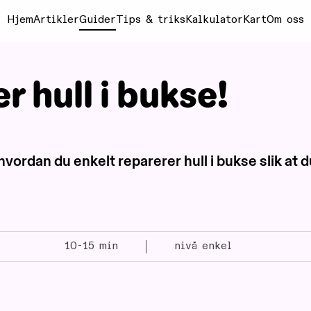
Hjem
Artikler
Guider
Tips & triks
Kalkulator
Kart
Om oss
r hull i bukse!
vordan du enkelt reparerer hull i bukse slik at d
10-15 min
nivå enkel