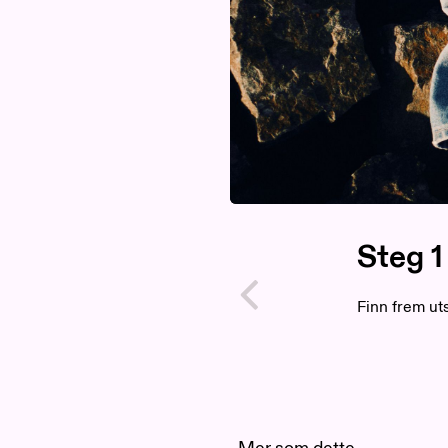
Steg
1
Finn frem uts